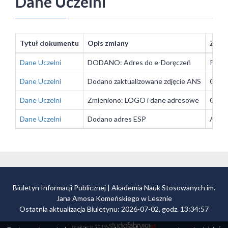
Dane Uczelni
Tytuł dokumentu
Opis zmiany
Zakt
Dane Uczelni
DODANO: Adres do e-Doręczeń
Patel
Dane Uczelni
Dodano zaktualizowane zdjęcie ANS
Cypri
Dane Uczelni
Zmieniono: LOGO i dane adresowe
Cypri
Dane Uczelni
Dodano adres ESP
Aleks
Biuletyn Informacji Publicznej | Akademia Nauk Stosowanych im.
Jana Amosa Komeńskiego w Lesznie
Ostatnia aktualizacja Biuletynu: 2026-07-02, godz. 13:34:57
realizacja 2019