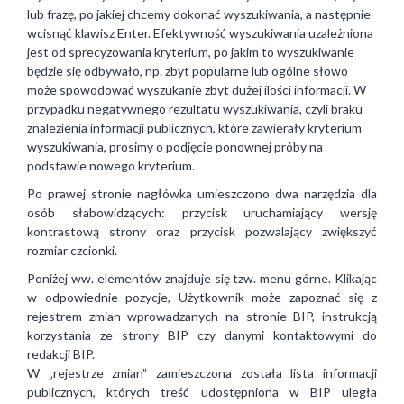
lub frazę, po jakiej chcemy dokonać wyszukiwania, a następnie
wcisnąć klawisz Enter. Efektywność wyszukiwania uzależniona
jest od sprecyzowania kryterium, po jakim to wyszukiwanie
będzie się odbywało, np. zbyt popularne lub ogólne słowo
może spowodować wyszukanie zbyt dużej ilości informacji. W
przypadku negatywnego rezultatu wyszukiwania, czyli braku
znalezienia informacji publicznych, które zawierały kryterium
wyszukiwania, prosimy o podjęcie ponownej próby na
podstawie nowego kryterium.
Po prawej stronie nagłówka umieszczono dwa narzędzia dla
osób słabowidzących: przycisk uruchamiający wersję
kontrastową strony oraz przycisk pozwalający zwiększyć
rozmiar czcionki.
Poniżej ww. elementów znajduje się tzw. menu górne. Klikając
w odpowiednie pozycje, Użytkownik może zapoznać się z
rejestrem zmian wprowadzanych na stronie BIP, instrukcją
korzystania ze strony BIP czy danymi kontaktowymi do
redakcji BIP.
W „rejestrze zmian” zamieszczona została lista informacji
publicznych, których treść udostępniona w BIP uległa